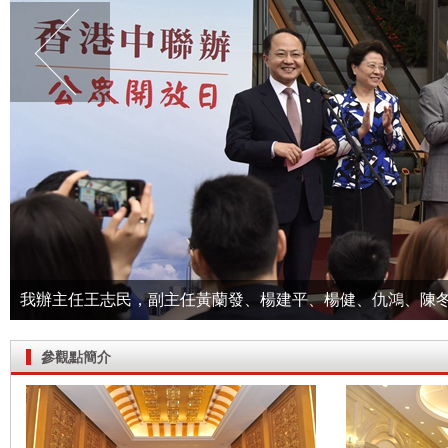
我辦主任王志民，副主任黃蘭發、楊建平、楊健、仇鴻、陳
參觀點簡介