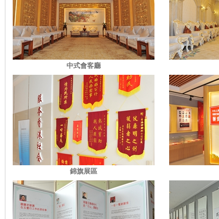
中式會客廳
錦旗展區