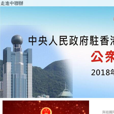
走進中聯辦
與祖國