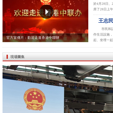
於4月28日
席了28日上
王志
市民和
作生活設施，
官方宣傳片：歡迎走進香港中聯辦
起、坐埋一起
現場圖集